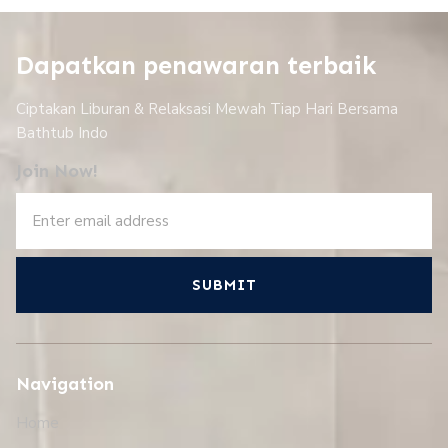
Dapatkan penawaran terbaik
Ciptakan Liburan & Relaksasi Mewah Tiap Hari Bersama
Bathtub Indo
Join Now!
SUBMIT
Navigation
Home