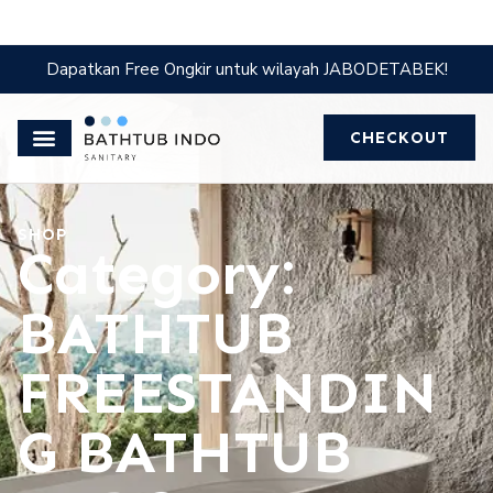
Dapatkan Free Ongkir untuk wilayah JABODETABEK!
CHECKOUT
SHOP
Category:
BATHTUB
FREESTANDIN
G BATHTUB