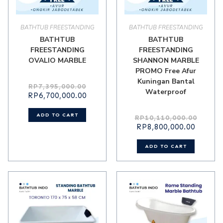
BATHTUB FREESTANDING
BATHTUB FREESTANDING
BATHTUB
BATHTUB
FREESTANDING
FREESTANDING
OVALIO MARBLE
SHANNON MARBLE
PROMO Free Afur
Kuningan Bantal
RP
7,395,000.00
Waterproof
RP
6,700,000.00
ADD TO CART
RP
10,110,000.00
RP
8,800,000.00
ADD TO CART