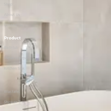
Shop
About Us
Contact Us
Product
Bathtub
Mesin Whirpool
Kitchen Sink
Wastafel
Shower Tray