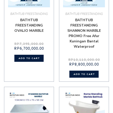
BATHTUB FREESTANDING
BATHTUB FREESTANDING
BATHTUB
BATHTUB
FREESTANDING
FREESTANDING
OVALIO MARBLE
SHANNON MARBLE
PROMO Free Afur
Kuningan Bantal
RP
7,395,000.00
Waterproof
RP
6,700,000.00
ADD TO CART
RP
10,110,000.00
RP
8,800,000.00
ADD TO CART