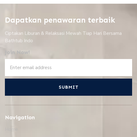
Dapatkan penawaran terbaik
Ciptakan Liburan & Relaksasi Mewah Tiap Hari Bersama
Bathtub Indo
Join Now!
SUBMIT
Navigation
Home