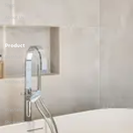
Shop
About Us
Contact Us
Product
Bathtub
Mesin Whirpool
Kitchen Sink
Wastafel
Shower Tray