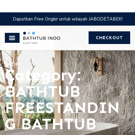
Dapatkan Free Ongkir untuk wilayah JABODETABEK!
CHECKOUT
SHOP
Category:
BATHTUB
FREESTANDIN
G BATHTUB